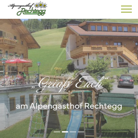
„Griaß Ench“
am Alpengasthof Rechtegg